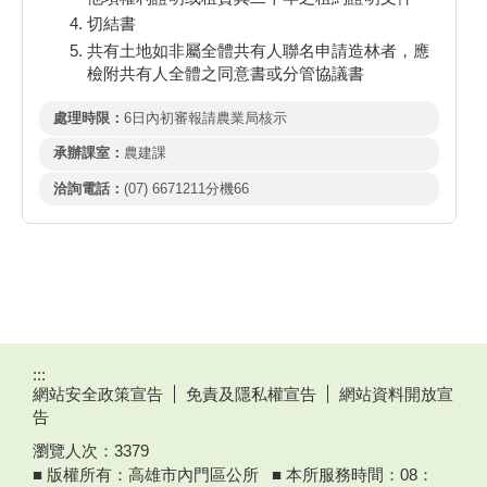
切結書
共有土地如非屬全體共有人聯名申請造林者，應
檢附共有人全體之同意書或分管協議書
處理時限：
6日內初審報請農業局核示
承辦課室：
農建課
洽詢電話：
(07) 6671211分機66
:::
網站安全政策宣告
免責及隱私權宣告
網站資料開放宣
告
瀏覽人次：
3379
■ 版權所有：高雄市內門區公所 ■ 本所服務時間：08：