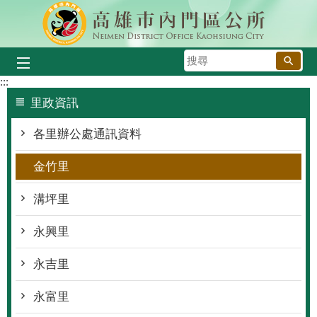
跳到主要內容區塊
搜
尋
:::
里政資訊
各里辦公處通訊資料
金竹里
溝坪里
永興里
永吉里
永富里