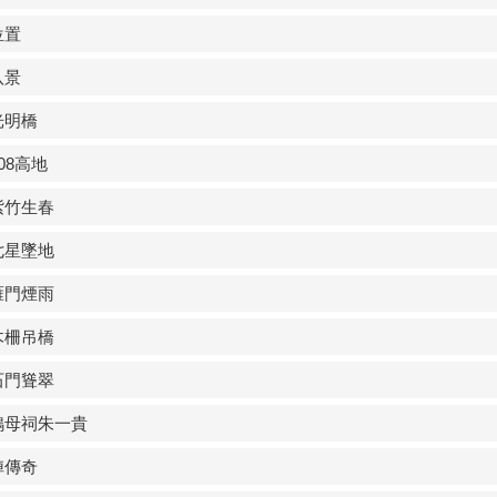
位置
八景
光明橋
08高地
紫竹生春
七星墜地
雁門煙雨
木柵吊橋
石門聳翠
鴨母祠朱一貴
陣傳奇