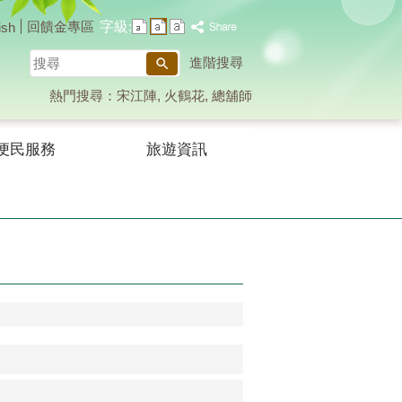
字級:
回饋金專區
ish
搜
進階搜尋
尋
熱門搜尋：
宋江陣
火鶴花
總舖師
便民服務
旅遊資訊