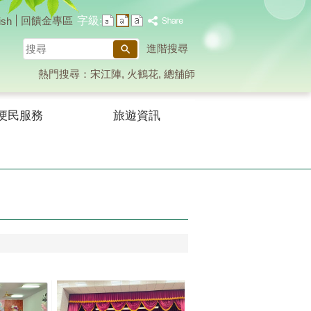
字級:
回饋金專區
ish
搜
進階搜尋
尋
熱門搜尋：
宋江陣
火鶴花
總舖師
便民服務
旅遊資訊