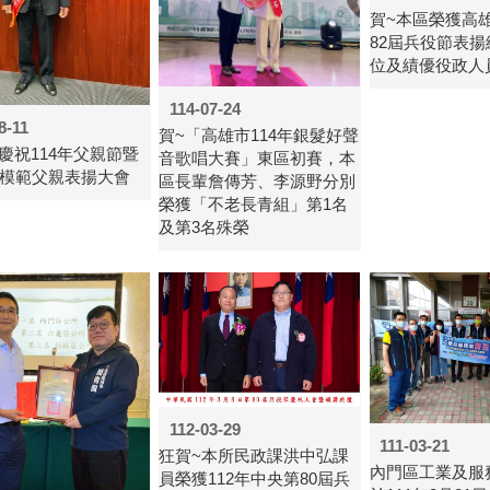
賀~本區榮獲高雄
82屆兵役節表
位及績優役政人員
114-07-24
8-11
賀~「高雄市114年銀髮好聲
慶祝114年父親節暨
音歌唱大賽」東區初賽，本
屆模範父親表揚大會
區長輩詹傳芳、李源野分別
榮獲「不老長青組」第1名
及第3名殊榮
112-03-29
111-03-21
狂賀~本所民政課洪中弘課
內門區工業及服
員榮獲112年中央第80屆兵