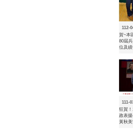
112-0
賀~本
80屆
位及績
111-0
狂賀！
政表揚
黃秋美