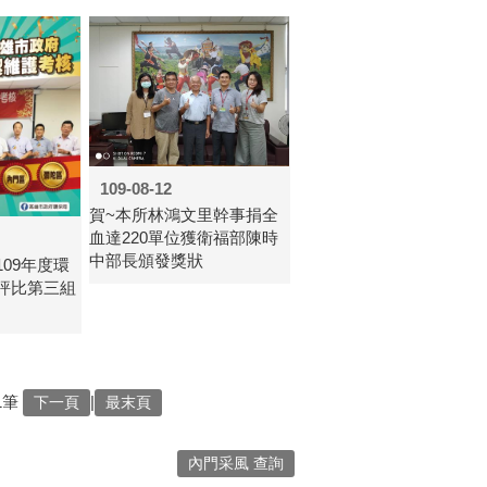
109-08-12
賀~本所林鴻文里幹事捐全
血達220單位獲衛福部陳時
中部長頒發獎狀
09年度環
評比第三組
1筆
|
下一頁
最末頁
內門采風 查詢