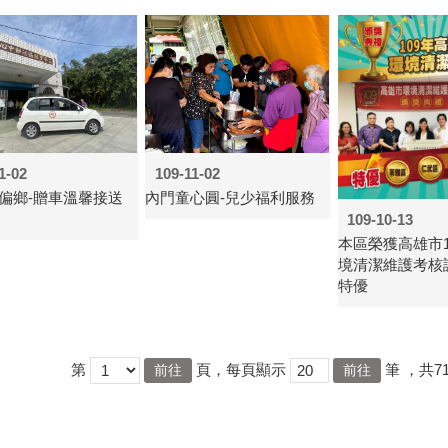
1-02
109-11-02
偏鄉-贈車溫馨接送
內門童心圓-兒少福利服務
109-10-13
本區榮獲高雄市1
境清潔維護考核
特優
第
頁，每頁顯示
筆
，共7