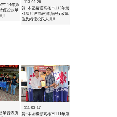
113-02-29
市114年第
賀~本區榮獲高雄市113年第
揚績優役政單
81屆兵役節表揚績優役政單
!!
位及績優役政人員!!
111-03-17
務業普查所
賀~本區獲頒高雄市111年第