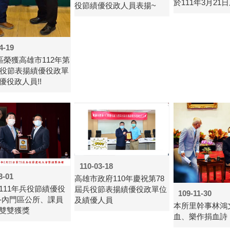
於111年3月21
役節績優役政人員表揚~
4-19
區榮獲高雄市112年第
兵役節表揚績優役政單
優役政人員!!
110-03-18
3-01
高雄市政府110年慶祝第78
111年兵役節績優役
屆兵役節表揚績優役政單位
109-11-30
-內門區公所、課員
及績優人員
本所里幹事林鴻
雙雙獲獎
血、樂作捐血詩