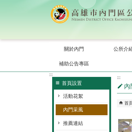
跳到主要內容區塊
關於內門
公所介
補助公告專區
:::
:::
首頁設置
內
活動花絮
首
內門采風
推薦連結