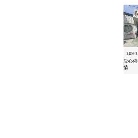
109-1
愛心傳
情