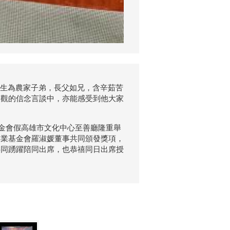
吳先生為農家子弟，長父如兄，含辛茹苦
樂觀的信念言談中，亦能感受到他大家
基金會假高雄市文化中心至善廳隆重舉
事業基金會羅淑媛董事共同頒發獎項，
共同踴躍陪同出席，也恭禧同日出席授