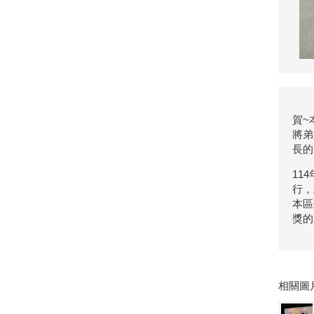
賀~
將弟
長的
11
行，
本區
獎的
相關圖