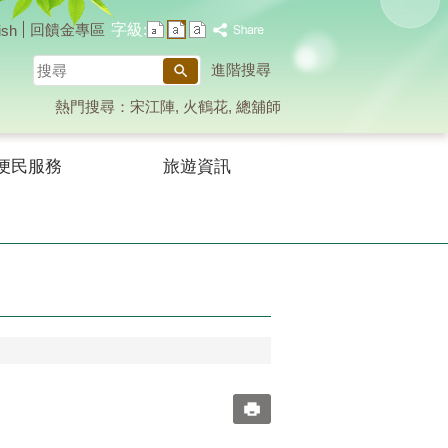
字級:
回饋金專區
ish
搜
進階搜尋
尋
熱門搜尋：
宋江陣
火鶴花
總舖師
便民服務
旅遊資訊