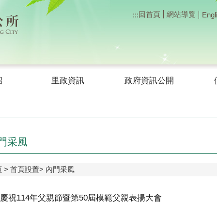
回首頁
網站導覽
:::
Engl
紹
里政資訊
政府資訊公開
門采風
頁
首頁設置
內門采風
慶祝114年父親節暨第50屆模範父親表揚大會