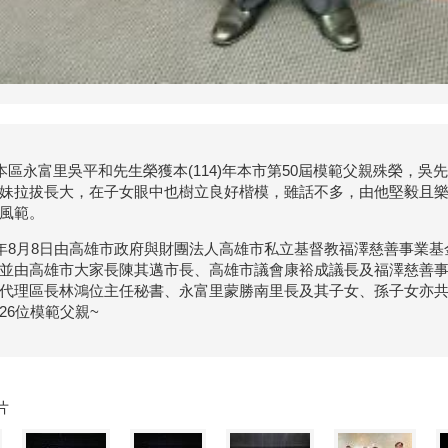
本區永富里吳平和先生榮獲本(114)年本市第50屆模範父親殊榮，
妹拉拔長大，在子女眼中也樹立良好楷模，雖話不多，由他堅毅且
風範。
4年8月8日由高雄市政府與財團法人高雄市私立基督教福澤慈善事業
並由高雄市大家長陳其邁市長、高雄市議會康裕成議長及福澤慈善
代理區長林鴻位主任秘書、永富里蒙勝南里長及其子女、孫子女亦
26位模範父親~
片