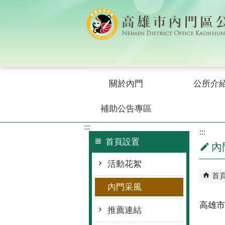
跳到主要內容區塊
關於內門
公所介
補助公告專區
:::
:::
首頁設置
內
活動花絮
首
內門采風
高雄市
推薦連結