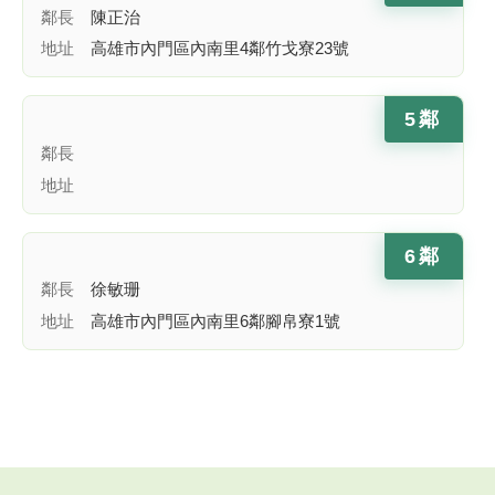
鄰長
陳正治
地址
高雄市內門區內南里4鄰竹戈寮23號
5鄰
鄰長
地址
6鄰
鄰長
徐敏珊
地址
高雄市內門區內南里6鄰腳帛寮1號