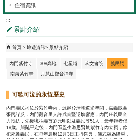
住宿資訊
:::
景點介紹
首頁
旅遊資訊
景點介紹
內門紫竹寺
308高地
七星塔
萃文書院
義民祠
南海紫竹寺
月慧山觀音禪寺
可歌可泣的永恆歷史
內門義民祠位於紫竹寺內，源起於清朝道光年間，嘉義賊匪
張丙謀反，內門觀音里人許成首豎逆旗響應，內門庄義民全
力抵抗，先後犧牲義首劉元明以及義民等51人，最年輕者僅
18歲。賊亂平定後，內門區監生游思賢於紫竹寺內立祠，錄
祀死難義民，在每年農曆12月3日主持祭典，儀式頗為隆重，