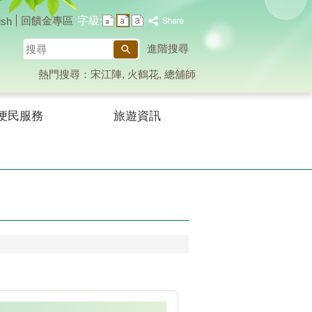
字級:
回饋金專區
ish
搜
進階搜尋
尋
熱門搜尋：
宋江陣
火鶴花
總舖師
便民服務
旅遊資訊