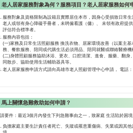
老人居家服務對象為何？服務項目？老人居家服務如何
服務對象及資格限制為設籍且實際居住本市，因身心受損致日常生
老人或領有身心障礙手冊者，未聘僱看護（傭）、 未領有政府提
評估符合標準者。
服務內容包括：
(一)家務及日常生活照顧服務 換洗衣物、居家環境改善（以案主
務、餐飲服務、陪同或代購生活必須用品、陪同就醫或聯絡醫療機
(二)身體照顧服務協助沐浴、更衣、口腔清潔、進食、服藥、翻身
同散步、協助使用生活輔助器具等。
老人居家服務申請方式請向高雄市老人照顧管理中心申請， 電話：07-7
馬上關懷急難救助如何申請？
請要件：最近3個月內發生下列急難事由之一，致家庭 生活陷於困
負擔家庭主要生計責任者死亡、失蹤或罹患重傷病、失業或因其他
境。