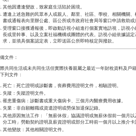
其他因遭逢變故，致家庭生活陷於困境。
遭逢上述急難的民眾本人或親人、鄰里、社區、學校、相關機關、
書或通報表向里辦公處、區公所或市政府社會局等窗口申請救助或
受理窗口接獲通報後，即啟動訪視小組進行個案實地訪視，訪視小
長或里幹事、以及立案社福機構或團體的代表。訪視小組依據認定
求，並填具個案認定表，立即送區公所即時核定與撥款。
應備文件：
實際共同生活或未共同生活但實際扶養親屬之最近一年財稅資料及戶
具下列文件：
死亡：死亡證明或診斷書，喪葬費用證明文件，相驗證明。
失蹤：失蹤證明文件。
罹患重傷病：診斷書或重大傷病卡、三個月內醫療費用收據。
失業：非自願離職或資遣證明或勞保加退保記錄。
其他原因無法工作：「無薪休假」協議證明或無薪休假前一個月以
分工時」勞動契約證明及薪資證明或部分工時前一個月以上推介卡
其他變故：其他相關證明文件。