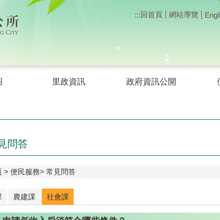
回首頁
網站導覽
:::
Engl
紹
里政資訊
政府資訊公開
見問答
頁
便民服務
常見問答
課
農建課
社會課