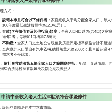
申請低收入戶須符合哪些條件？
辦理方式：
設籍本市且符合以下條件者：
家庭總收入平均分配全家人口，每人
106年度最低生活費標準為12,941元）。
存款(含有價值劵及其他投資)額度：
全家人口4口以內(含4口)之家
逾4口者，每增加1口增加7.5萬元。
不動產：
全家人口之土地公告現值及房屋評定標準價格合計不超過新
全家應計人口限自有汽車乙輛,總排氣量未達2000c.c,且車齡超過
需求者不受此限。
註：
依社會救助法第五條全家人口之範圍應包括：
配偶、直系血親、
認列綜合所得稅扶養親屬免稅額之納稅義務人。
申請中低收入老人生活津貼須符合哪些條件
設籍並實際居住本市本市市民。