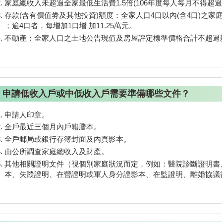
家庭總收入未超過全家最低生活費1.5倍(106年度每人每月不得超過1
存款(含有價值劵及其他投資)額度：全家人口4口以內(含4口)之家
；逾4口者，每增加1口增 加11.25萬元。
不動產：全家人口之土地公告現值及房屋評定標準價格合計不超過新
申請低收入戶或中低收入戶需要準備哪些文件？
申請人印章。
全戶最近三個月內戶籍謄本。
全戶郵局或銀行存簿封面及內頁影本。
由公所調查家庭總收入及財產。
其他相關證明文件（視個別家庭狀況而定，例如：醫院診斷證明書
本、失蹤證明、在營證明或軍人身分證影本、在監證明、離婚協議