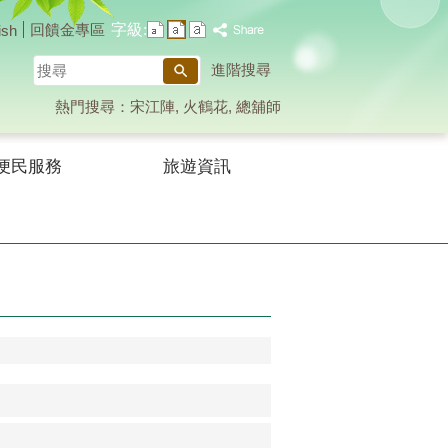
字級:
回饋金專區
ish
搜
進階搜尋
尋
熱門搜尋：
宋江陣
火鶴花
總舖師
便民服務
旅遊資訊