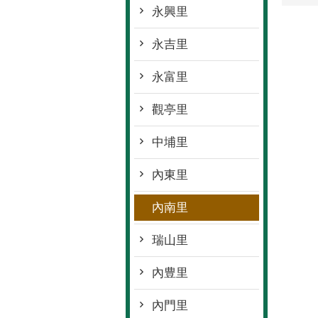
永興里
永吉里
永富里
觀亭里
中埔里
內東里
內南里
瑞山里
內豊里
內門里