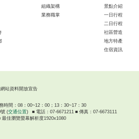
組織架構
景點介紹
業務職掌
一日行程
二日行程
奇
社區營造
鄉
地方特產
住宿資訊
網站資料開放宣告
間：08：00~12：00；13：30~17：30
號 (
交通位置
) ■ 電話：07-6671211 ■ 傳真：07-6673111
器 ■ 最佳瀏覽螢幕解析度1920x1080