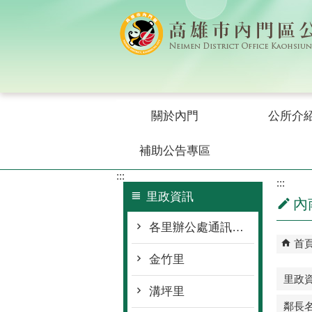
跳到主要內容區塊
關於內門
公所介
補助公告專區
:::
:::
里政資訊
內
各里辦公處通訊資料
首
金竹里
里政
溝坪里
鄰長