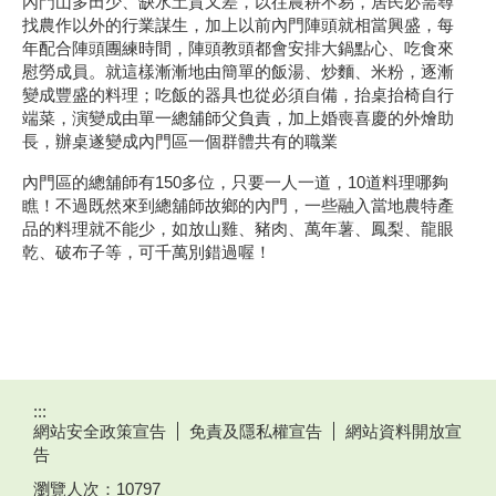
內門山多田少、缺水土質又差，以往農耕不易，居民必需尋
找農作以外的行業謀生，加上以前內門陣頭就相當興盛，每
年配合陣頭團練時間，陣頭教頭都會安排大鍋點心、吃食來
慰勞成員。就這樣漸漸地由簡單的飯湯、炒麵、米粉，逐漸
變成豐盛的料理；吃飯的器具也從必須自備，抬桌抬椅自行
端菜，演變成由單一總舖師父負責，加上婚喪喜慶的外燴助
長，辦桌遂變成內門區一個群體共有的職業
內門區的總舖師有150多位，只要一人一道，10道料理哪夠
瞧！不過既然來到總舖師故鄉的內門，一些融入當地農特產
品的料理就不能少，如放山雞、豬肉、萬年薯、鳳梨、龍眼
乾、破布子等，可千萬別錯過喔！
:::
網站安全政策宣告
免責及隱私權宣告
網站資料開放宣
告
瀏覽人次：
10797