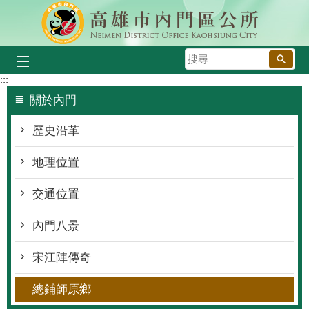
跳到主要內容區塊
搜
尋
:::
關於內門
歷史沿革
地理位置
交通位置
內門八景
宋江陣傳奇
總鋪師原鄉