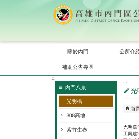
跳到主要內容區塊
關於內門
公所介
補助公告專區
:::
:::
內門八景
光
光明橋
首
308高地
光明橋
紫竹生春
工興建