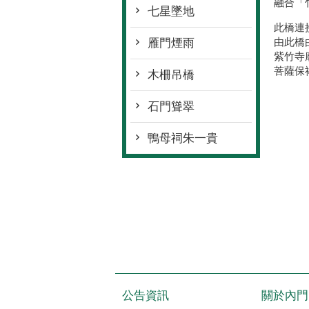
融合「
七星墜地
此橋連
由此橋
雁門煙雨
紫竹寺
菩薩保
木柵吊橋
石門聳翠
鴨母祠朱一貴
公告資訊
關於內門