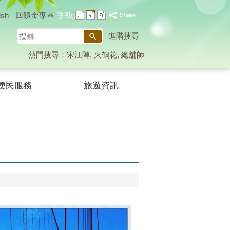
字級:
回饋金專區
ish
搜
進階搜尋
尋
熱門搜尋：
宋江陣
火鶴花
總舖師
便民服務
旅遊資訊