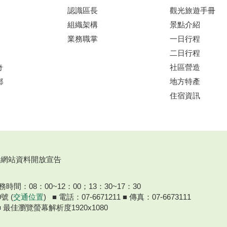
認識區長
觀光旅遊手冊
組織架構
景點介紹
業務職掌
一日行程
二日行程
奇
社區營造
鄉
地方特產
住宿資訊
網站資料開放宣告
間：08：00~12：00；13：30~17：30
號 (
交通位置
) ■ 電話：07-6671211 ■ 傳真：07-6673111
器 ■ 最佳瀏覽螢幕解析度1920x1080