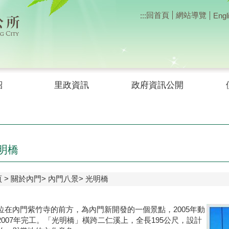
回首頁
網站導覽
:::
Engl
紹
里政資訊
政府資訊公開
明橋
頁
關於內門
內門八景
光明橋
位在內門紫竹寺的前方，為內門新開發的一個景點，2005年動
2007年完工。「光明橋」橫跨二仁溪上，全長195公尺，設計