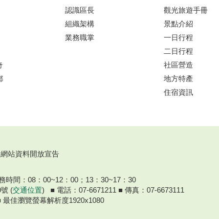
認識區長
觀光旅遊手冊
組織架構
景點介紹
業務職掌
一日行程
二日行程
奇
社區營造
鄉
地方特產
住宿資訊
網站資料開放宣告
間：08：00~12：00；13：30~17：30
號 (
交通位置
) ■ 電話：07-6671211 ■ 傳真：07-6673111
器 ■ 最佳瀏覽螢幕解析度1920x1080