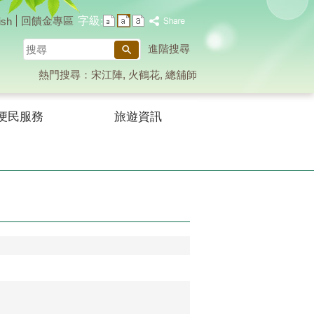
字級:
回饋金專區
ish
搜
進階搜尋
尋
熱門搜尋：
宋江陣
火鶴花
總舖師
便民服務
旅遊資訊