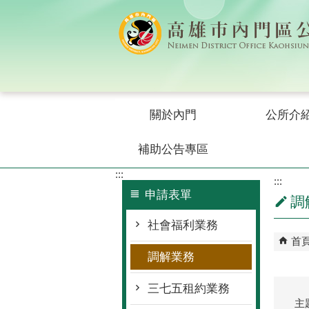
跳到主要內容區塊
關於內門
公所介
補助公告專區
:::
:::
申請表單
調
社會福利業務
首
調解業務
三七五租約業務
主