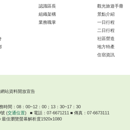
認識區長
觀光旅遊手冊
組織架構
景點介紹
業務職掌
一日行程
二日行程
奇
社區營造
鄉
地方特產
住宿資訊
網站資料開放宣告
間：08：00~12：00；13：30~17：30
號 (
交通位置
) ■ 電話：07-6671211 ■ 傳真：07-6673111
器 ■ 最佳瀏覽螢幕解析度1920x1080