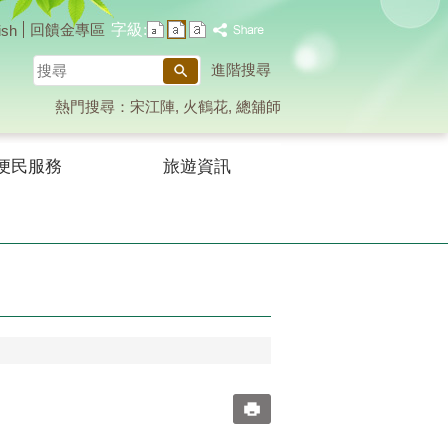
字級:
回饋金專區
ish
搜
進階搜尋
尋
熱門搜尋：
宋江陣
火鶴花
總舖師
便民服務
旅遊資訊