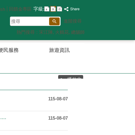
字級:
回饋金專區
ish
搜
進階搜尋
尋
熱門搜尋：
宋江陣
火鶴花
總舖師
便民服務
旅遊資訊
播放中
115-08-07
..
115-08-07