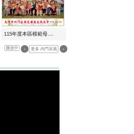
115年度本區模範母....
播放中
‹
更多 內門采風
›