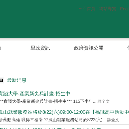
回首頁
網站導覽
:::
Engl
紹
里政資訊
政府資訊公開
內門小將
火鶴花
內門小將人偶
內門風采
最新消息
實踐大學-產業新尖兵計畫-招生中
***實踐大學-產業新尖兵計畫-招生中*** 115下半年....
詳全文
鳳山就業服務站將於8/22(六)09:00-12:00在【福誠高中活動中..
😎薪動高雄 職得幸福🌞 🎊鳳山就業服務站將於8/22(六)....
詳全文