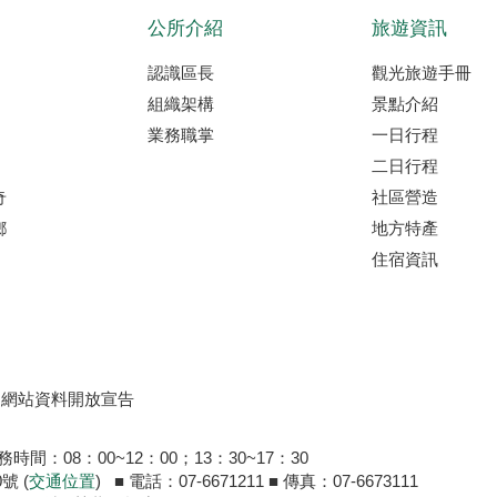
公所介紹
旅遊資訊
認識區長
觀光旅遊手冊
組織架構
景點介紹
業務職掌
一日行程
二日行程
奇
社區營造
鄉
地方特產
住宿資訊
網站資料開放宣告
間：08：00~12：00；13：30~17：30
號 (
交通位置
) ■ 電話：07-6671211 ■ 傳真：07-6673111