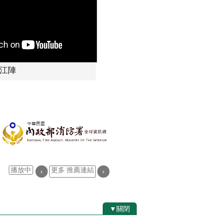
宋江陣
播放中
更多 推薦連結
‹
›
▼關閉