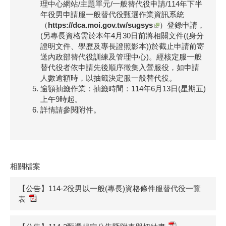
理中心網站/主題單元/一般替代役申請/114年下半
年役男申請服一般替代役甄選作業資訊系統
（
https://dca.moi.gov.tw/sugsys
）登錄申請，
(另專長資格需於本年4月30日前將相關文件((身分
證明文件、學歷及專長證照影本))於截止申請前寄
送內政部替代役訓練及管理中心)。經核定服一般
替代役者依申請先後順序徵集入營服役，如申請
人數逾額時，以抽籤決定服一般替代役。
逾額抽籤作業：抽籤時間：114年6月13日(星期五)
上午9時起。
詳情請參閱附件。
相關檔案
【公告】114-2役男以一般(專長)資格條件服替代役一覽
表