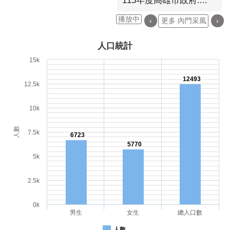
115年度高雄市政府....
播放中
‹
更多 內門采風
›
人口統計
15k
12493
12.5k
10k
人數
7.5k
6723
5770
5k
2.5k
0k
男生
女生
總人口數
人數