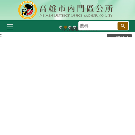
跳到主要內容區塊
搜
內門小將
火鶴花
內門小將人偶
內門風采
尋
:::
播放中