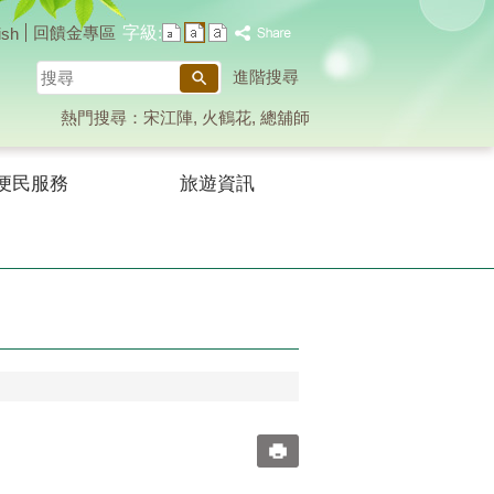
字級:
回饋金專區
ish
搜
進階搜尋
尋
熱門搜尋：
宋江陣
火鶴花
總舖師
便民服務
旅遊資訊